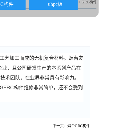
首页
>>
业务展示
>>
GRC构件
RC构件
uhpc板
工艺加工而成的无机复合材料。烟台友
工企业，且公司研发生产的本系列产品在
业技术团队，在业界非常具有影响力。
GFRC构件维修非常简单，还不会受到
下一页：
烟台GRC构件