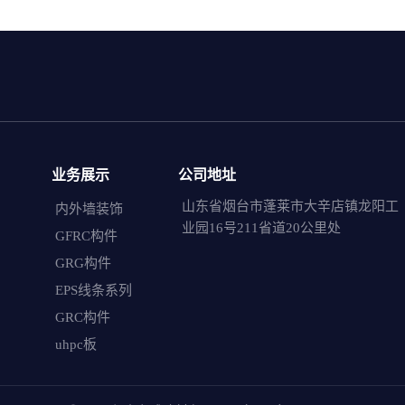
业务展示
公司地址
山东省烟台市蓬莱市大辛店镇龙阳工
内外墙装饰
业园16号211省道20公里处
GFRC构件
GRG构件
EPS线条系列
GRC构件
uhpc板